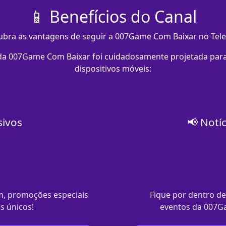
📱 Benefícios do Canal
ubra as vantagens de seguir a 007Game Com Baixar no Tel
e da 007Game Com Baixar foi cuidadosamente projetada para
dispositivos móveis:
sivos
📢 Notí
m, promoções especiais
Fique por dentro d
s únicos!
eventos da 007G