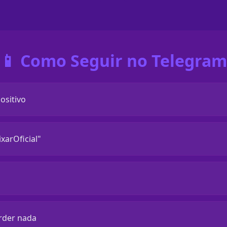
📱 Como Seguir no Telegram
ositivo
arOficial"
erder nada