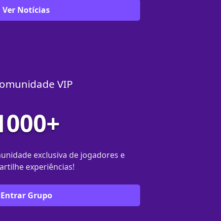
Ver Notícias
Comunidade VIP
1000+
unidade exclusiva de jogadores e
rtilhe experiências!
Entrar Grupo