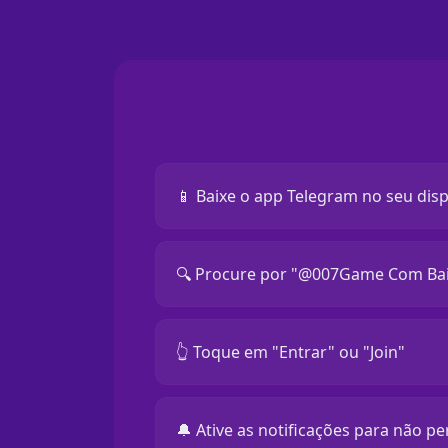
📱 Baixe o app Telegram no seu disp
🔍 Procure por "@007Game Com Baix
👆 Toque em "Entrar" ou "Join"
🔔 Ative as notificações para não p