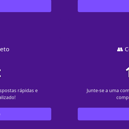
reto
👥 
t
espostas rápidas e
Junte-se a uma com
lizado!
compa
e