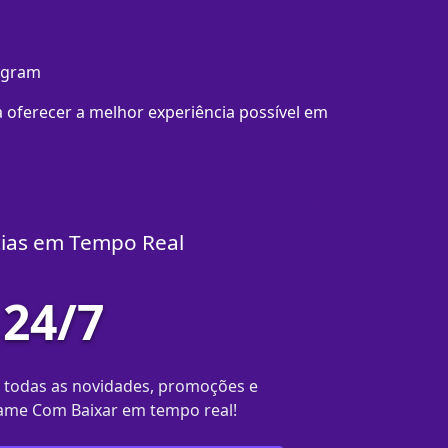
egram
 oferecer a melhor experiência possível em
cias em Tempo Real
24/7
e todas as novidades, promoções e
ame Com Baixar em tempo real!