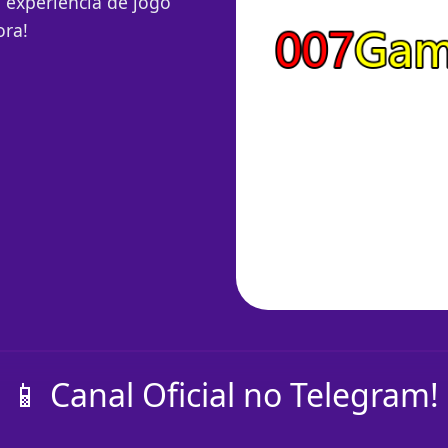
 experiência de jogo
ora!
📱 Canal Oficial no Telegram!