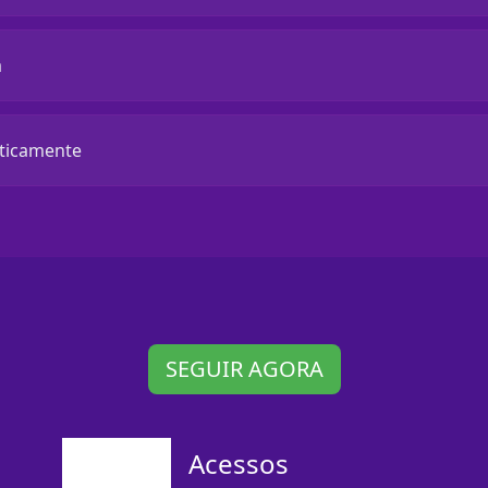
a
aticamente
SEGUIR AGORA
Acessos