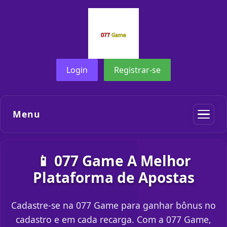
Login
Registrar-se
Menu
📱 077 Game A Melhor
Plataforma de Apostas
Cadastre-se na 077 Game para ganhar bônus no
cadastro e em cada recarga. Com a 077 Game,