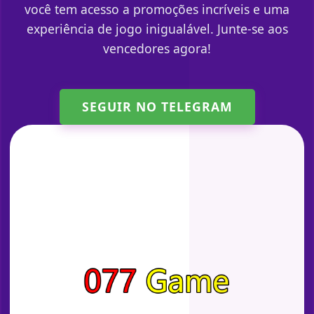
você tem acesso a promoções incríveis e uma
experiência de jogo inigualável. Junte-se aos
vencedores agora!
SEGUIR NO TELEGRAM