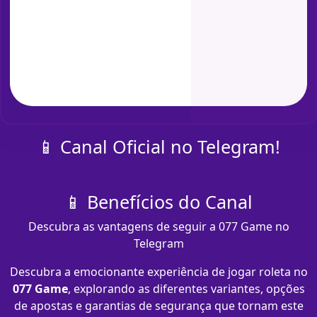
📱 Canal Oficial no Telegram!
📱 Benefícios do Canal
Descubra as vantagens de seguir a 077 Game no
Telegram
Descubra a emocionante experiência de jogar roleta no
077 Game
, explorando as diferentes variantes, opções
de apostas e garantias de segurança que tornam este