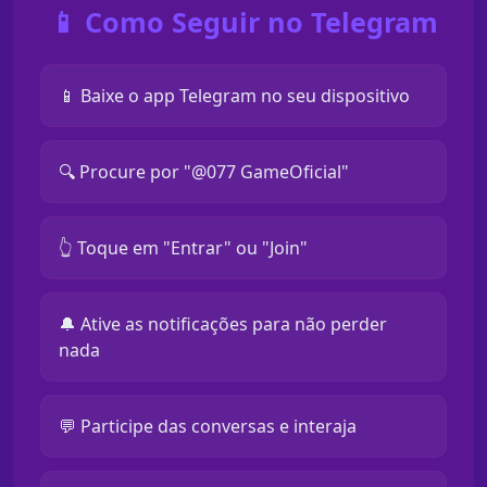
📱 Como Seguir no Telegram
📱 Baixe o app Telegram no seu dispositivo
🔍 Procure por "@077 GameOficial"
👆 Toque em "Entrar" ou "Join"
🔔 Ative as notificações para não perder
nada
💬 Participe das conversas e interaja