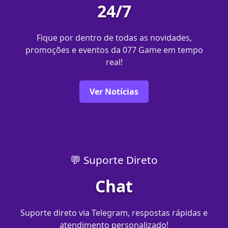
24/7
Fique por dentro de todas as novidades,
promoções e eventos da 077 Game em tempo
real!
Ver Notícias
💬 Suporte Direto
Chat
Suporte direto via Telegram, respostas rápidas e
atendimento personalizado!