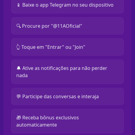
📱 Baixe o app Telegram no seu dispositivo
🔍 Procure por "@11AOficial"
👆 Toque em "Entrar" ou "Join"
🔔 Ative as notificações para não perder
nada
💬 Participe das conversas e interaja
🎁 Receba bônus exclusivos
automaticamente