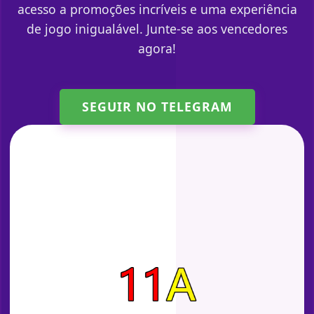
acesso a promoções incríveis e uma experiência
de jogo inigualável. Junte-se aos vencedores
agora!
SEGUIR NO TELEGRAM