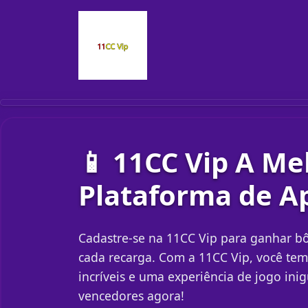
📱 11CC Vip A Me
Plataforma de A
Cadastre-se na 11CC Vip para ganhar b
cada recarga. Com a 11CC Vip, você te
incríveis e uma experiência de jogo inig
vencedores agora!