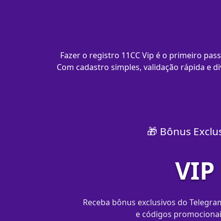
Fazer o registro 11CC Vip é o primeiro pa
Com cadastro simples, validação rápida e di
🎁 Bônus Exclu
VIP
Receba bônus exclusivos do Telegra
e códigos promocionai