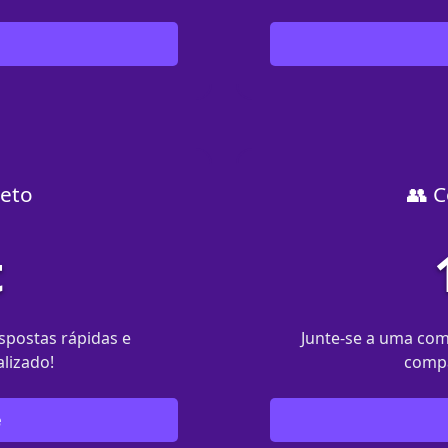
reto
👥 
t
espostas rápidas e
Junte-se a uma com
lizado!
compa
e