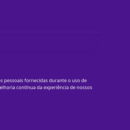
s pessoais fornecidas durante o uso de
elhoria contínua da experiência de nossos