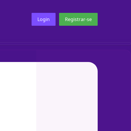
Login
Registrar-se