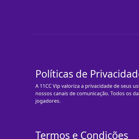
Políticas de Privacida
A 11CC Vip valoriza a privacidade de seus 
nossos canais de comunicação. Todos os dad
jogadores.
Termos e Condições