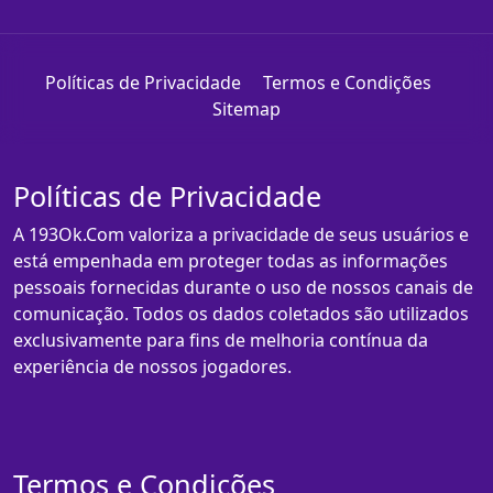
Políticas de Privacidade
Termos e Condições
Sitemap
Políticas de Privacidade
A 193Ok.Com valoriza a privacidade de seus usuários e
está empenhada em proteger todas as informações
pessoais fornecidas durante o uso de nossos canais de
comunicação. Todos os dados coletados são utilizados
exclusivamente para fins de melhoria contínua da
experiência de nossos jogadores.
Termos e Condições