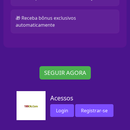
🎁 Receba bônus exclusivos
automaticamente
SEGUIR AGORA
Acessos
Login
Registrar-se