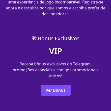
uma experiência de jogo incomparável. Registre-se
agora e descubra por que somos a escolha preferida
dos jogadores!
🎁 Bônus Exclusivos
VIP
Receba bônus exclusivos do Telegram,
promoções especiais e códigos promocionais
únicos!
Ver Bônus