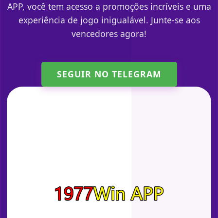
APP, você tem acesso a promoções incríveis e uma
experiência de jogo inigualável. Junte-se aos
vencedores agora!
SEGUIR NO TELEGRAM