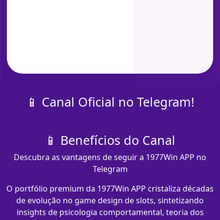
📱 Canal Oficial no Telegram!
📱 Benefícios do Canal
Descubra as vantagens de seguir a 1977Win APP no
Telegram
O portfólio premium da 1977Win APP cristaliza décadas
de evolução no game design de slots, sintetizando
insights de psicologia comportamental, teoria dos