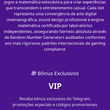
jogos e matemática estocástica para criar experiências
que transcendem o entretenimento casual. Cada slot
representa uma convergência de arte digital
cinematográfica, sound design profissional e engine
matemática certificada por laboratórios
independentes, assegurando fairness absoluta através
de Random Number Generators auditados conformes
aos mais rigorosos padrões internacionais de gaming
compliance.
🎁 Bônus Exclusivos
VIP
Receba bônus exclusivos do Telegram,
promoções especiais e códigos promocionais