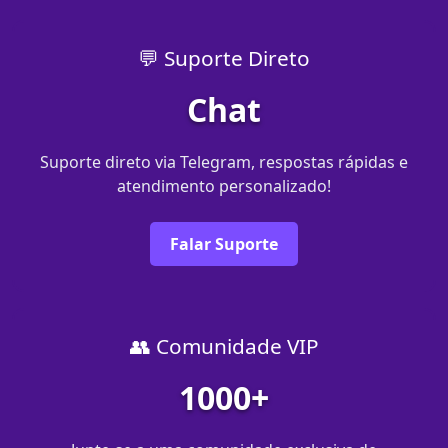
💬 Suporte Direto
Chat
Suporte direto via Telegram, respostas rápidas e
atendimento personalizado!
Falar Suporte
👥 Comunidade VIP
1000+