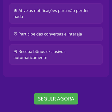
🔔 Ative as notificações para não perder
nada
💬 Participe das conversas e interaja
🎁 Receba bônus exclusivos
automaticamente
SEGUIR AGORA