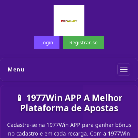
Login
Registrar-se
Menu
📱 1977Win APP A Melhor
Plataforma de Apostas
Cadastre-se na 1977Win APP para ganhar bônus
no cadastro e em cada recarga. Com a 1977Win