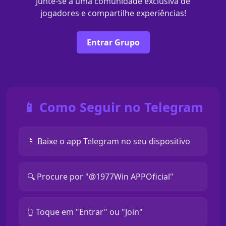
Junte-se a uma comunidade exclusiva de
jogadores e compartilhe experiências!
Entrar Grupo
📱 Como Seguir no Telegram
📱 Baixe o app Telegram no seu dispositivo
🔍 Procure por "@1977Win APPOficial"
👆 Toque em "Entrar" ou "Join"