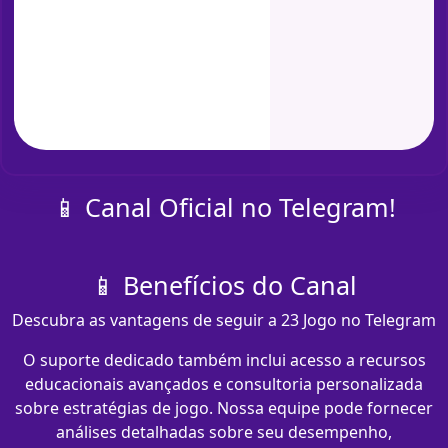
📱 Canal Oficial no Telegram!
📱 Benefícios do Canal
Descubra as vantagens de seguir a 23 Jogo no Telegram
O suporte dedicado também inclui acesso a recursos
educacionais avançados e consultoria personalizada
sobre estratégias de jogo. Nossa equipe pode fornecer
análises detalhadas sobre seu desempenho,