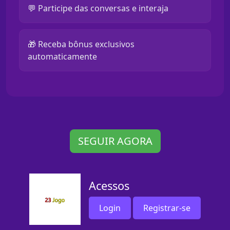
💬 Participe das conversas e interaja
🎁 Receba bônus exclusivos
automaticamente
SEGUIR AGORA
Acessos
Login
Registrar-se