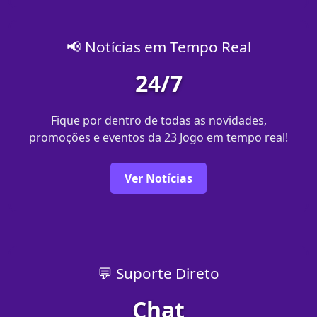
📢 Notícias em Tempo Real
24/7
Fique por dentro de todas as novidades,
promoções e eventos da 23 Jogo em tempo real!
Ver Notícias
💬 Suporte Direto
Chat