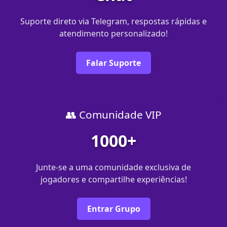
Suporte direto via Telegram, respostas rápidas e
atendimento personalizado!
Falar Suporte
👥 Comunidade VIP
1000+
Junte-se a uma comunidade exclusiva de
jogadores e compartilhe experiências!
Entrar Grupo