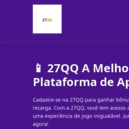
📱 27QQ A Melho
Plataforma de A
Cadastre-se na 27QQ para ganhar bônu
recarga. Com a 27QQ, você tem acesso a
uma experiência de jogo inigualável. J
agora!