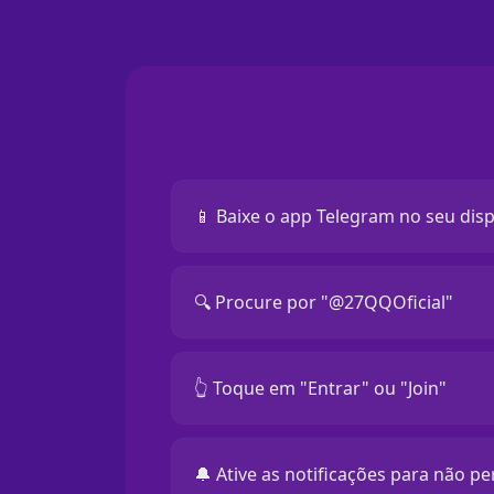
📱 Baixe o app Telegram no seu disp
🔍 Procure por "@27QQOficial"
👆 Toque em "Entrar" ou "Join"
🔔 Ative as notificações para não p