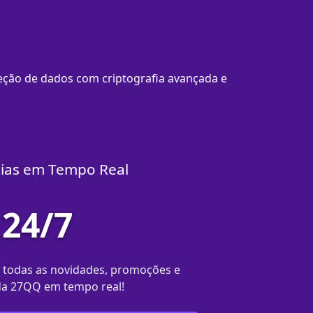
eção de dados com criptografia avançada e
cias em Tempo Real
24/7
e todas as novidades, promoções e
da 27QQ em tempo real!