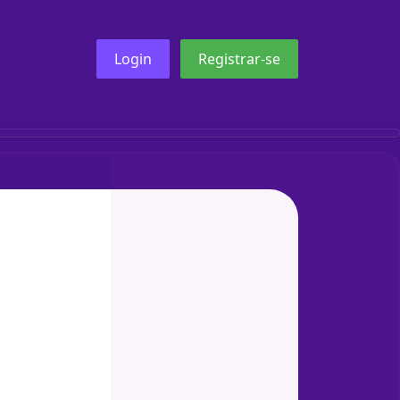
Login
Registrar-se