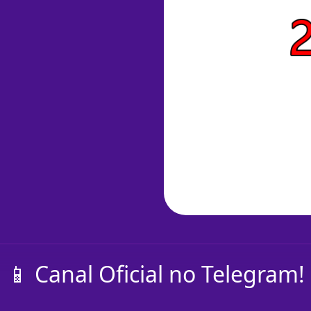
📱 Canal Oficial no Telegram!