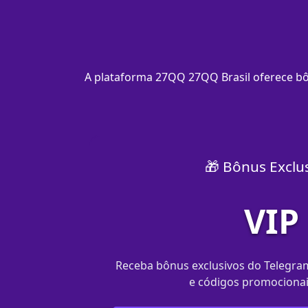
A plataforma 27QQ 27QQ Brasil oferece bô
🎁 Bônus Exclu
VIP
Receba bônus exclusivos do Telegra
e códigos promocionai