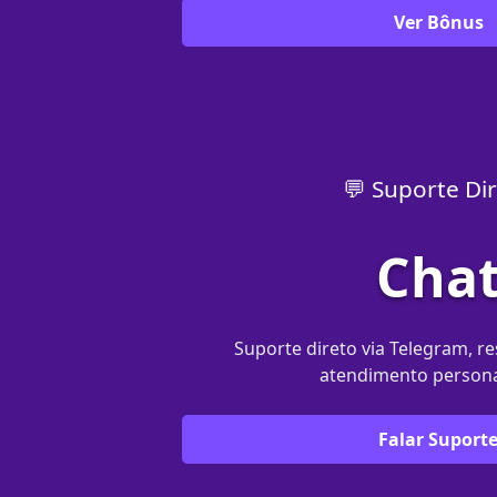
Ver Bônus
💬 Suporte Di
Cha
Suporte direto via Telegram, r
atendimento persona
Falar Suport