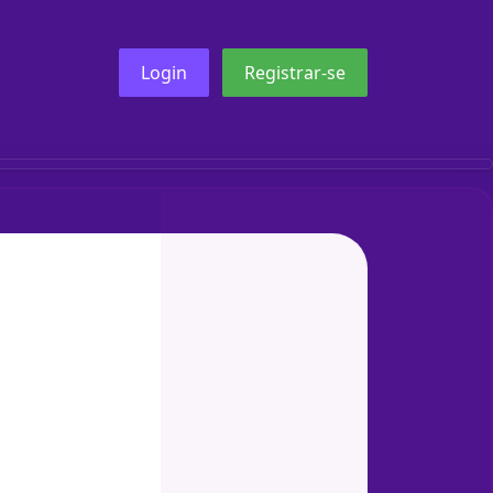
Login
Registrar-se