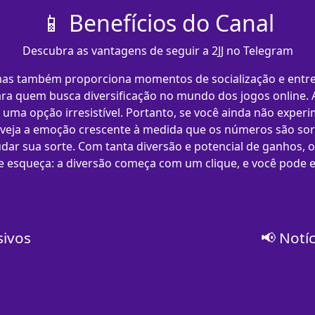
📱 Benefícios do Canal
Descubra as vantagens de seguir a 2JJ no Telegram
 mas também proporciona momentos de socialização e entr
ara quem busca diversificação no mundo dos jogos online. 
uma opção irresistível. Portanto, se você ainda não expe
 veja a emoção crescente à medida que os números são sor
r sua sorte. Com tanta diversão e potencial de ganhos, o
se esqueça: a diversão começa com um clique, e você pode e
sivos
📢 Notí