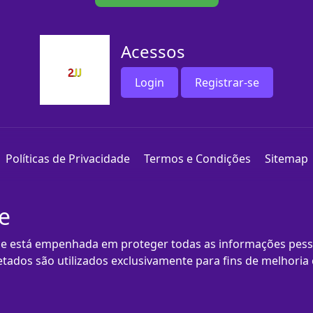
Acessos
Login
Registrar-se
Políticas de Privacidade
Termos e Condições
Sitemap
de
ios e está empenhada em proteger todas as informações pes
tados são utilizados exclusivamente para fins de melhoria