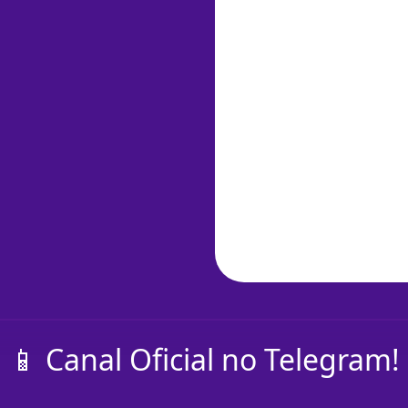
📱 Canal Oficial no Telegram!