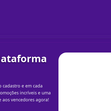
Plataforma
o cadastro e em cada
romoções incríveis e uma
se aos vencedores agora!