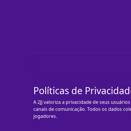
Políticas de Privacida
A 2JJ valoriza a privacidade de seus usuár
canais de comunicação. Todos os dados cole
jogadores.