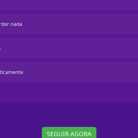
erder nada
a
aticamente
SEGUIR AGORA