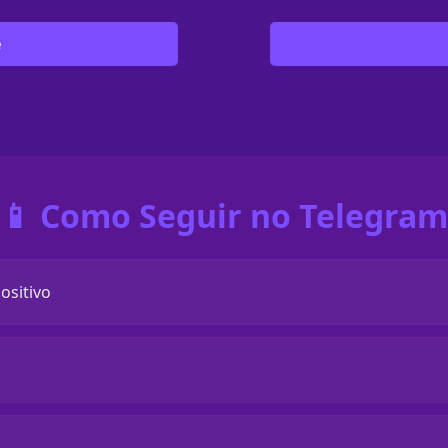
e
📱 Como Seguir no Telegram
ositivo