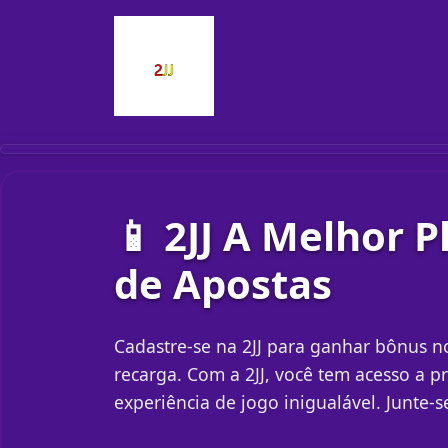
📱 2JJ A Melhor 
de Apostas
Cadastre-se na 2JJ para ganhar bônus n
recarga. Com a 2JJ, você tem acesso a p
experiência de jogo inigualável. Junte-