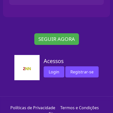
SEGUIR AGORA
Acessos
Login
Registrar-se
Políticas de Privacidade
Termos e Condições