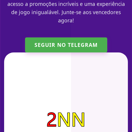
acesso a promoções incríveis e uma experiência
de jogo inigualável. Junte-se aos vencedores
agora!
SEGUIR NO TELEGRAM