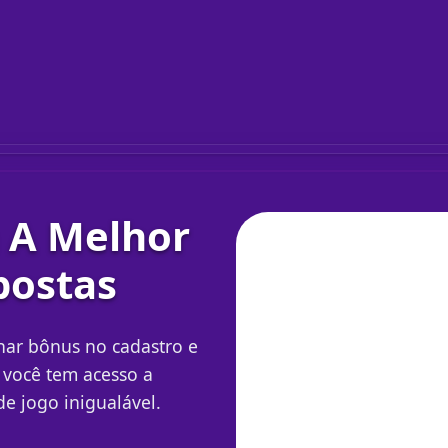
 A Melhor
postas
ar bônus no cadastro e
você tem acesso a
e jogo inigualável.