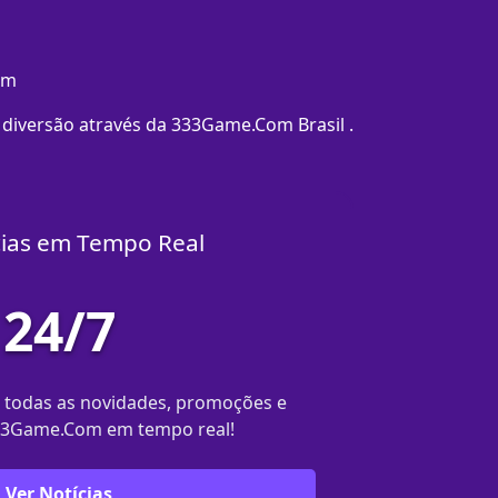
am
 diversão através da 333Game.Com Brasil .
cias em Tempo Real
24/7
e todas as novidades, promoções e
33Game.Com em tempo real!
Ver Notícias