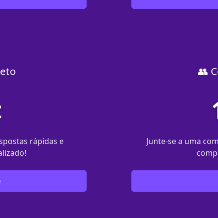
reto
👥 
t
espostas rápidas e
Junte-se a uma com
lizado!
compa
e