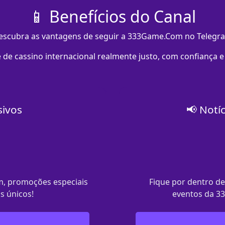
📱 Benefícios do Canal
escubra as vantagens de seguir a 333Game.Com no Telegr
e cassino internacional realmente justo, com confiança e
sivos
📢 Notí
m, promoções especiais
Fique por dentro d
s únicos!
eventos da 3