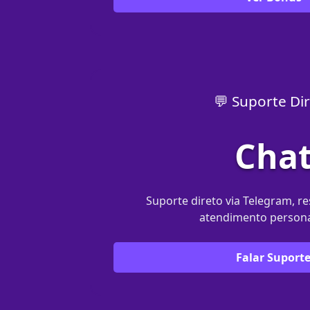
💬 Suporte Di
Cha
Suporte direto via Telegram, r
atendimento persona
Falar Suport