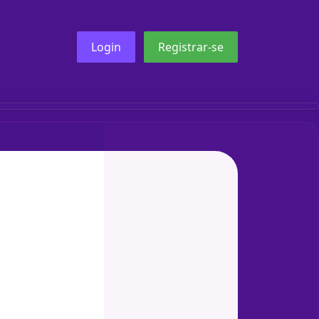
Login
Registrar-se