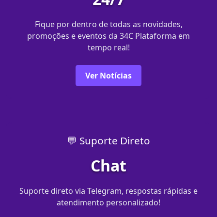
Fique por dentro de todas as novidades,
promoções e eventos da 34C Plataforma em
tempo real!
Ver Notícias
💬 Suporte Direto
Chat
Suporte direto via Telegram, respostas rápidas e
atendimento personalizado!