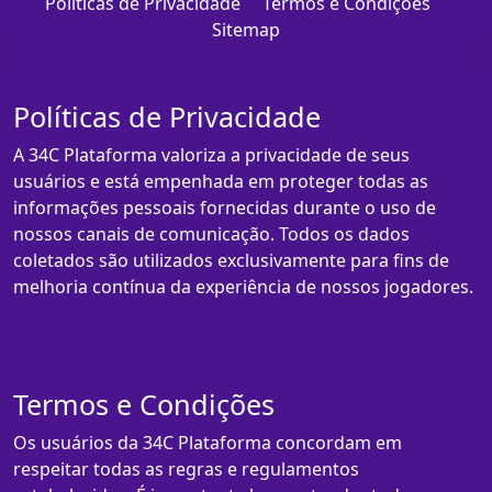
Políticas de Privacidade
Termos e Condições
Sitemap
Políticas de Privacidade
A 34C Plataforma valoriza a privacidade de seus
usuários e está empenhada em proteger todas as
informações pessoais fornecidas durante o uso de
nossos canais de comunicação. Todos os dados
coletados são utilizados exclusivamente para fins de
melhoria contínua da experiência de nossos jogadores.
Termos e Condições
Os usuários da 34C Plataforma concordam em
respeitar todas as regras e regulamentos