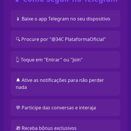
📱 Baixe o app Telegram no seu dispositivo
🔍 Procure por "@34C PlataformaOficial"
👆 Toque em "Entrar" ou "Join"
🔔 Ative as notificações para não perder
nada
💬 Participe das conversas e interaja
🎁 Receba bônus exclusivos