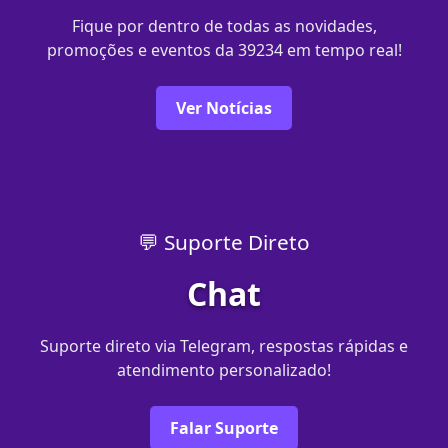
Fique por dentro de todas as novidades,
promoções e eventos da 39234 em tempo real!
Ver Notícias
💬 Suporte Direto
Chat
Suporte direto via Telegram, respostas rápidas e
atendimento personalizado!
Falar Suporte