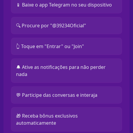
📱 Baixe o app Telegram no seu dispositivo
🔍 Procure por "@39234Oficial"
👆 Toque em "Entrar" ou "Join"
🔔 Ative as notificações para não perder
nada
💬 Participe das conversas e interaja
🎁 Receba bônus exclusivos
automaticamente