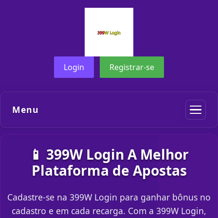
Login
Registrar-se
Menu
📱 399W Login A Melhor
Plataforma de Apostas
Cadastre-se na 399W Login para ganhar bônus no
cadastro e em cada recarga. Com a 399W Login,