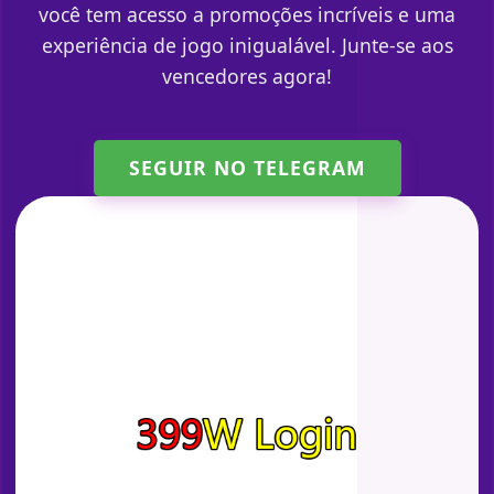
você tem acesso a promoções incríveis e uma
experiência de jogo inigualável. Junte-se aos
vencedores agora!
SEGUIR NO TELEGRAM