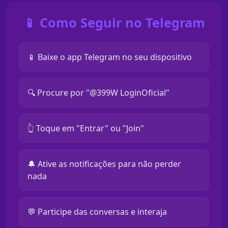
📱 Como Seguir no Telegram
📱 Baixe o app Telegram no seu dispositivo
🔍 Procure por "@399W LoginOficial"
👆 Toque em "Entrar" ou "Join"
🔔 Ative as notificações para não perder
nada
💬 Participe das conversas e interaja