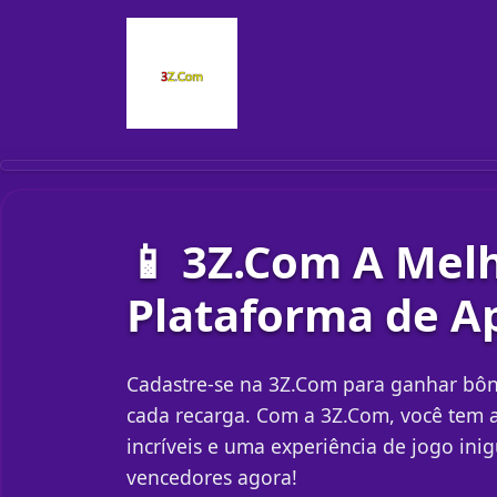
📱 3Z.Com A Mel
Plataforma de A
Cadastre-se na 3Z.Com para ganhar bôn
cada recarga. Com a 3Z.Com, você tem 
incríveis e uma experiência de jogo inig
vencedores agora!