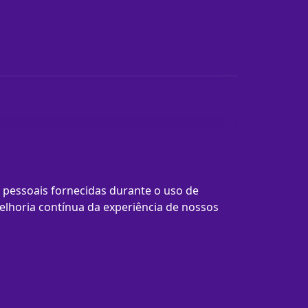
 pessoais fornecidas durante o uso de
elhoria contínua da experiência de nossos