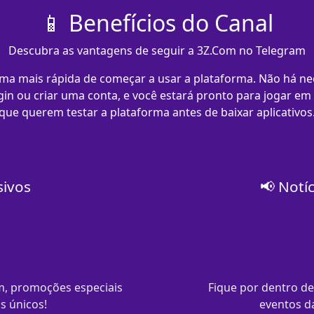
📱 Benefícios do Canal
Descubra as vantagens de seguir a 3Z.Com no Telegram
rma mais rápida de começar a usar a plataforma. Não há ne
ogin ou criar uma conta, e você estará pronto para jogar e
que querem testar a plataforma antes de baixar aplicativos
sivos
📢 Notí
m, promoções especiais
Fique por dentro d
s únicos!
eventos d