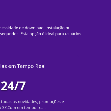
cessidade de download, instalação ou
m segundos. Esta opção é ideal para usuários
.
cias em Tempo Real
24/7
e todas as novidades, promoções e
a 3Z.Com em tempo real!