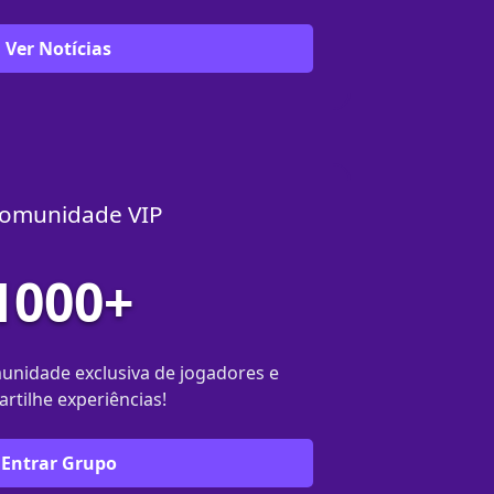
Ver Notícias
Comunidade VIP
1000+
unidade exclusiva de jogadores e
rtilhe experiências!
Entrar Grupo