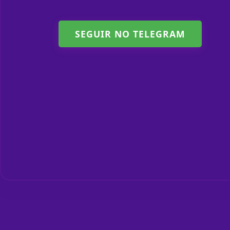
SEGUIR NO TELEGRAM