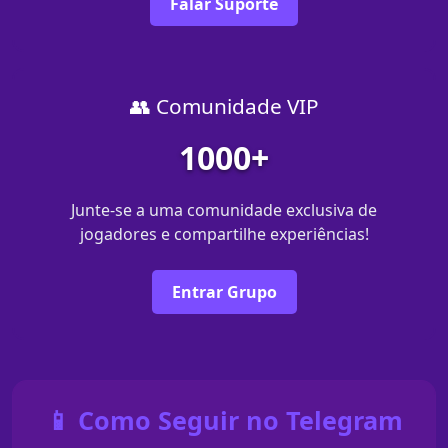
Falar Suporte
👥 Comunidade VIP
1000+
Junte-se a uma comunidade exclusiva de
jogadores e compartilhe experiências!
Entrar Grupo
📱 Como Seguir no Telegram