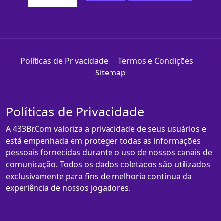
Políticas de Privacidade
Termos e Condições
Sitemap
Políticas de Privacidade
A 433Br.Com valoriza a privacidade de seus usuários e
está empenhada em proteger todas as informações
pessoais fornecidas durante o uso de nossos canais de
comunicação. Todos os dados coletados são utilizados
exclusivamente para fins de melhoria contínua da
experiência de nossos jogadores.