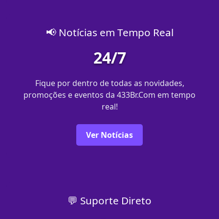
📢 Notícias em Tempo Real
24/7
Fique por dentro de todas as novidades,
promoções e eventos da 433Br.Com em tempo
real!
Ver Notícias
💬 Suporte Direto