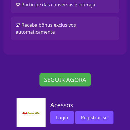
💬 Participe das conversas e interaja
🎁 Receba bônus exclusivos
automaticamente
SEGUIR AGORA
Acessos
Login
Registrar-se