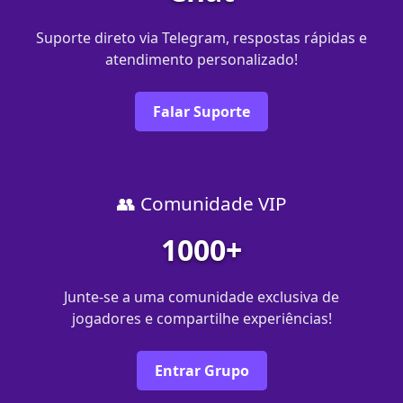
Suporte direto via Telegram, respostas rápidas e
atendimento personalizado!
Falar Suporte
👥 Comunidade VIP
1000+
Junte-se a uma comunidade exclusiva de
jogadores e compartilhe experiências!
Entrar Grupo