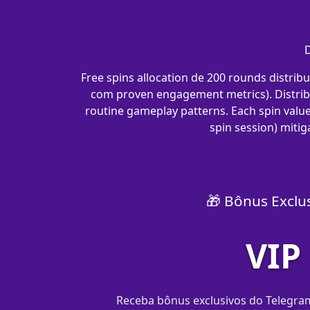
D
Free spins allocation de 200 rounds distribu
com proven engagement metrics). Distribut
routine gameplay patterns. Each spin value
spin session) mitig
🎁 Bônus Exclu
VIP
Receba bônus exclusivos do Telegra