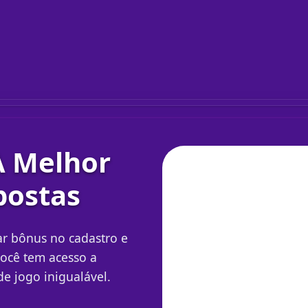
A Melhor
postas
ar bônus no cadastro e
você tem acesso a
e jogo inigualável.