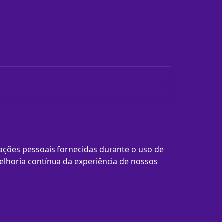
ações pessoais fornecidas durante o uso de
elhoria contínua da experiência de nossos