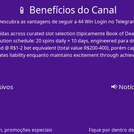
📱 Benefícios do Canal
escubra as vantagens de seguir a 44 Win Login no Telegr
ídas across curated slot selection (tipicamente Book of Dea
ion schedule: 20 spins daily × 10 days, engineered para d
d @ R$1-2 bet equivalent (total value R$200-400), porém ca
ates liability enquanto maintains excitement through achie
sivos
📢 Notí
m, promoções especiais
Fique por dentro d