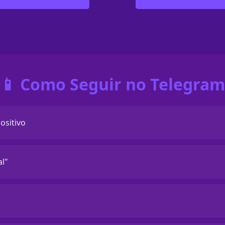
📱 Como Seguir no Telegram
ositivo
al"