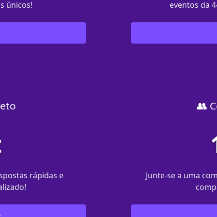
s únicos!
eventos da 4
reto
👥 
t
espostas rápidas e
Junte-se a uma com
lizado!
compa
e