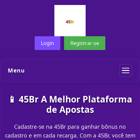
Login
Registrar-se
Menu
📱 45Br A Melhor Plataforma
de Apostas
Cadastre-se na 45Br para ganhar bônus no
cadastro e em cada recarga. Com a 45Br, você tem