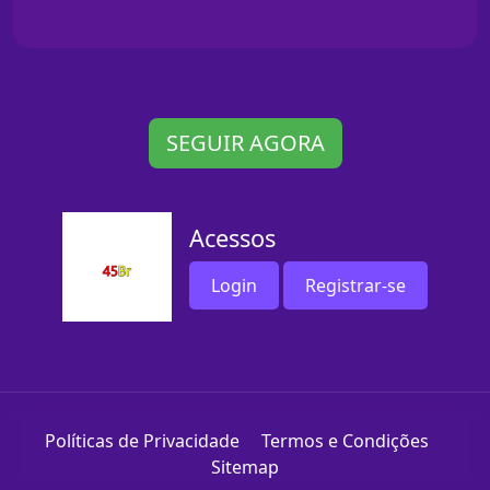
SEGUIR AGORA
Acessos
Login
Registrar-se
Políticas de Privacidade
Termos e Condições
Sitemap