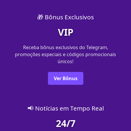
🎁 Bônus Exclusivos
VIP
Receba bônus exclusivos do Telegram,
promoções especiais e códigos promocionais
únicos!
Ver Bônus
📢 Notícias em Tempo Real
24/7