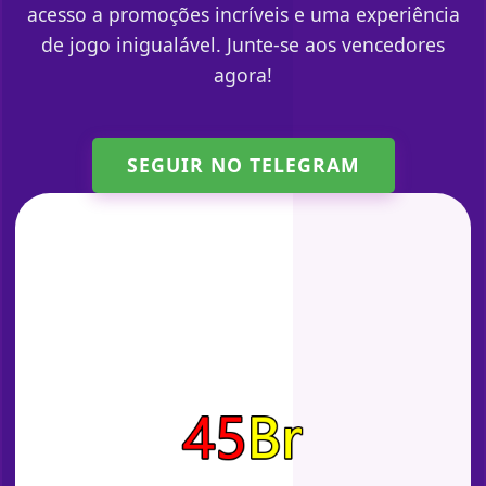
acesso a promoções incríveis e uma experiência
de jogo inigualável. Junte-se aos vencedores
agora!
SEGUIR NO TELEGRAM