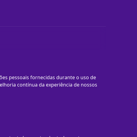
ões pessoais fornecidas durante o uso de
elhoria contínua da experiência de nossos