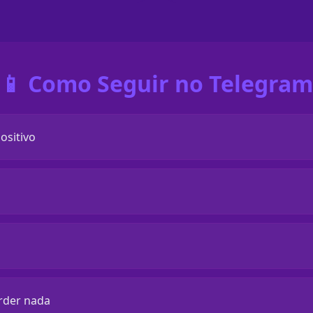
📱 Como Seguir no Telegram
ositivo
erder nada