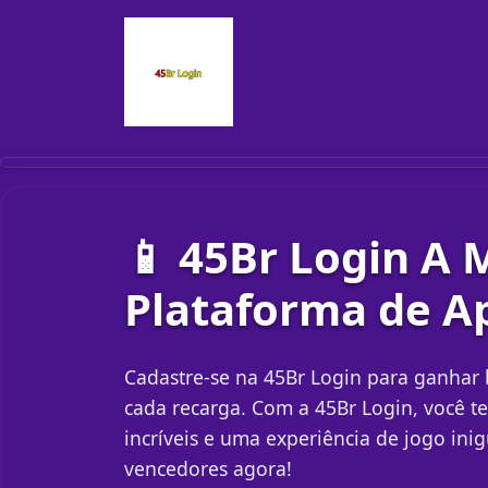
📱 45Br Login A 
Plataforma de A
Cadastre-se na 45Br Login para ganhar
cada recarga. Com a 45Br Login, você 
incríveis e uma experiência de jogo inig
vencedores agora!