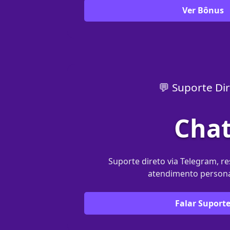
Ver Bônus
💬 Suporte Di
Cha
Suporte direto via Telegram, r
atendimento persona
Falar Suport