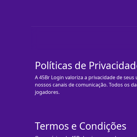
Políticas de Privacida
A 45Br Login valoriza a privacidade de seu
nossos canais de comunicação. Todos os dad
jogadores.
Termos e Condições