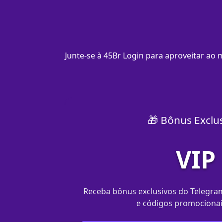
Junte-se à 45Br Login para aproveitar ao 
🎁 Bônus Exclu
VIP
Receba bônus exclusivos do Telegra
e códigos promocionai