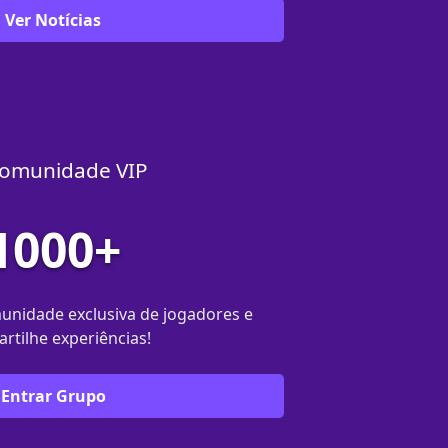
Ver Notícias
Comunidade VIP
1000+
unidade exclusiva de jogadores e
rtilhe experiências!
Entrar Grupo