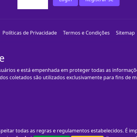
Políticas de Privacidade
Termos e Condições
Sitemap
de
usuários e está empenhada em proteger todas as informaçõ
os coletados são utilizados exclusivamente para fins de m
eitar todas as regras e regulamentos estabelecidos. É imp