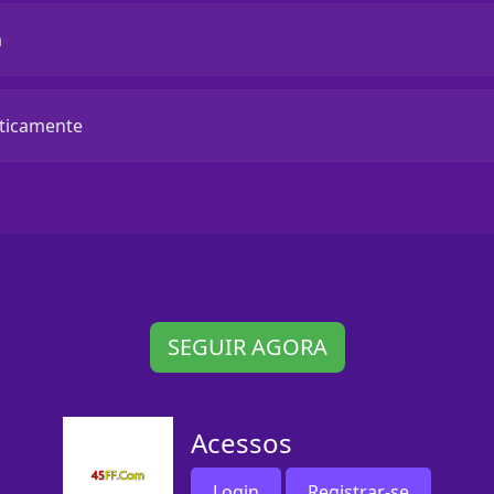
a
aticamente
SEGUIR AGORA
Acessos
Login
Registrar-se