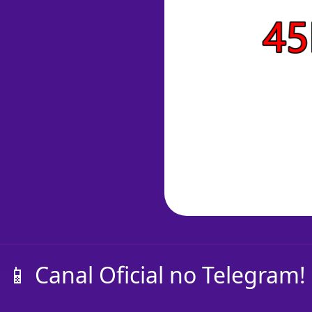
📱 Canal Oficial no Telegram!