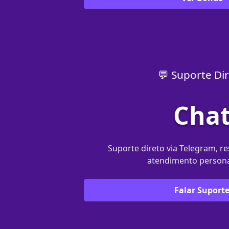
💬 Suporte Di
Cha
Suporte direto via Telegram, r
atendimento persona
Falar Suport