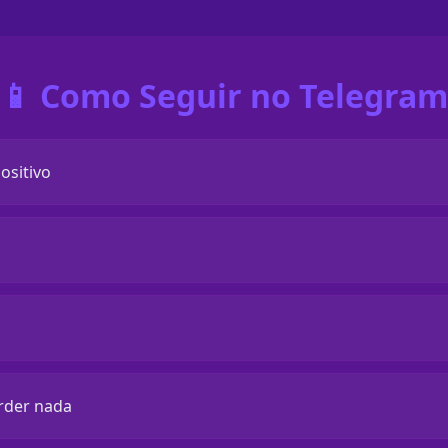
📱 Como Seguir no Telegram
ositivo
erder nada