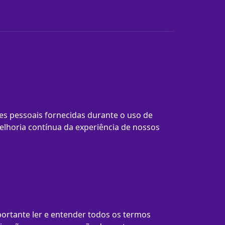
es pessoais fornecidas durante o uso de
elhoria contínua da experiência de nossos
ortante ler e entender todos os termos