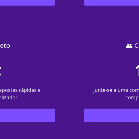
reto
👥 
t
espostas rápidas e
Junte-se a uma com
lizado!
compa
e