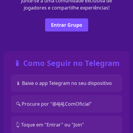
Junte-se a uma comunidade exclusiva de
jogadores e compartilhe experiências!
Entrar Grupo
📱 Como Seguir no Telegram
📱 Baixe o app Telegram no seu dispositivo
🔍 Procure por "@4J4J.ComOficial"
👆 Toque em "Entrar" ou "Join"