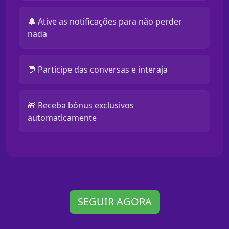
🔔 Ative as notificações para não perder
nada
💬 Participe das conversas e interaja
🎁 Receba bônus exclusivos
automaticamente
SEGUIR AGORA