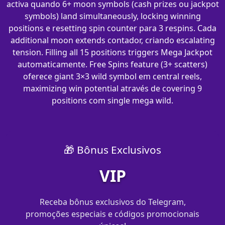
activa quando 6+ moon symbols (cash prizes ou jackpot
symbols) land simultaneously, locking winning
positions e resetting spin counter para 3 respins. Cada
additional moon extends contador, criando escalating
tension. Filling all 15 positions triggers Mega Jackpot
automaticamente. Free Spins feature (3+ scatters)
oferece giant 3×3 wild symbol em central reels,
maximizing win potential através de covering 9
positions com single mega wild.
🎁 Bônus Exclusivos
VIP
Receba bônus exclusivos do Telegram,
promoções especiais e códigos promocionais