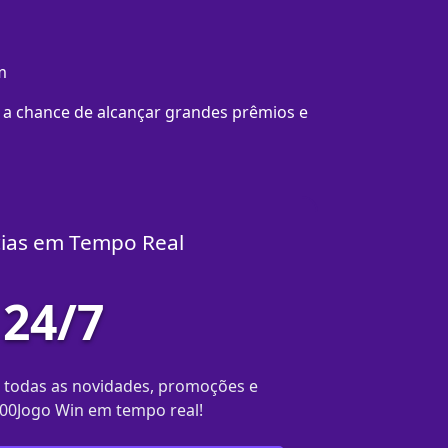
m
l a chance de alcançar grandes prêmios e
cias em Tempo Real
24/7
e todas as novidades, promoções e
500Jogo Win em tempo real!