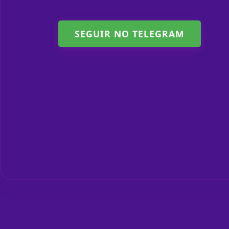
SEGUIR NO TELEGRAM