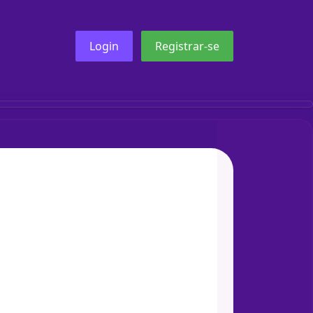
Login
Registrar-se