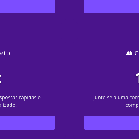
reto
👥 
t
espostas rápidas e
Junte-se a uma com
lizado!
compa
e