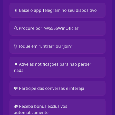
📱 Baixe o app Telegram no seu dispositivo
🔍 Procure por "@5555WinOficial"
👆 Toque em "Entrar" ou "Join"
🔔 Ative as notificações para não perder
nada
💬 Participe das conversas e interaja
🎁 Receba bônus exclusivos
automaticamente