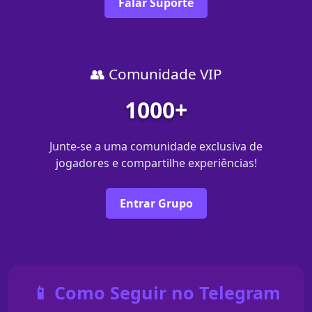
Falar Suporte
👥 Comunidade VIP
1000+
Junte-se a uma comunidade exclusiva de
jogadores e compartilhe experiências!
Entrar Grupo
📱 Como Seguir no Telegram