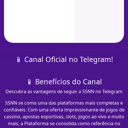
📱 Canal Oficial no Telegram!
📱 Benefícios do Canal
Descubra as vantagens de seguir a 55NN no Telegram
55NN se como uma das plataformas mais completas e
confiáveis. Com uma oferta impressionante de jogos de
cassino, apostas esportivas, slots, jogos ao vivo e muito
mais, a Plataforma se consolida como referência no