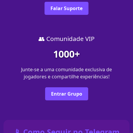
Falar Suporte
👥 Comunidade VIP
1000+
Junte-se a uma comunidade exclusiva de
jogadores e compartilhe experiências!
Entrar Grupo
📱 Como Seguir no Telegram