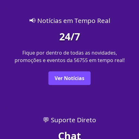
📢 Notícias em Tempo Real
24/7
Fique por dentro de todas as novidades,
promoções e eventos da 56755 em tempo real!
Ver Notícias
💬 Suporte Direto
Chat