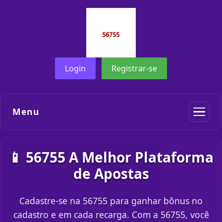
Login
Registrar-se
Menu
📱 56755 A Melhor Plataforma
de Apostas
Cadastre-se na 56755 para ganhar bônus no
cadastro e em cada recarga. Com a 56755, você