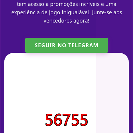
tem acesso a promoções incríveis e uma
experiência de jogo inigualável. Junte-se aos
vencedores agora!
SEGUIR NO TELEGRAM