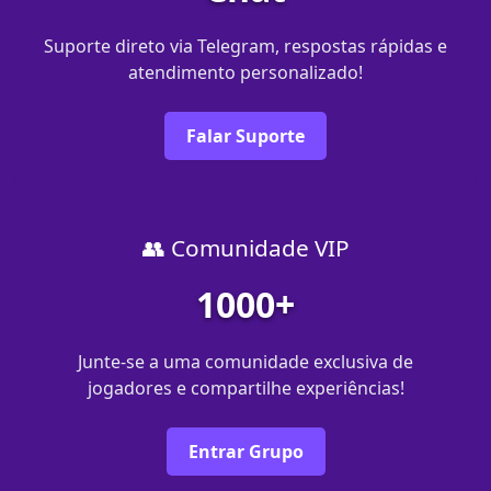
Suporte direto via Telegram, respostas rápidas e
atendimento personalizado!
Falar Suporte
👥 Comunidade VIP
1000+
Junte-se a uma comunidade exclusiva de
jogadores e compartilhe experiências!
Entrar Grupo