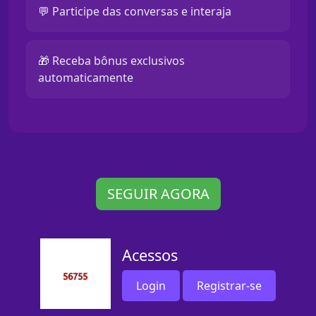
💬 Participe das conversas e interaja
🎁 Receba bônus exclusivos
automaticamente
SEGUIR AGORA
Acessos
Login
Registrar-se