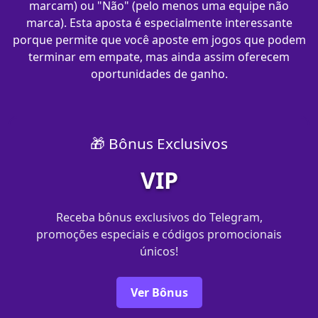
marcam) ou "Não" (pelo menos uma equipe não
marca). Esta aposta é especialmente interessante
porque permite que você aposte em jogos que podem
terminar em empate, mas ainda assim oferecem
oportunidades de ganho.
🎁 Bônus Exclusivos
VIP
Receba bônus exclusivos do Telegram,
promoções especiais e códigos promocionais
únicos!
Ver Bônus