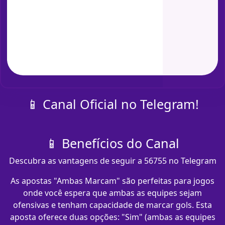
📱 Canal Oficial no Telegram!
📱 Benefícios do Canal
Descubra as vantagens de seguir a 56755 no Telegram
As apostas "Ambas Marcam" são perfeitas para jogos
onde você espera que ambas as equipes sejam
ofensivas e tenham capacidade de marcar gols. Esta
aposta oferece duas opções: "Sim" (ambas as equipes