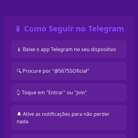
📱 Como Seguir no Telegram
📱 Baixe o app Telegram no seu dispositivo
🔍 Procure por "@56755Oficial"
👆 Toque em "Entrar" ou "Join"
🔔 Ative as notificações para não perder
nada