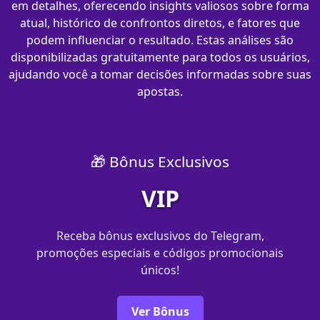
em detalhes, oferecendo insights valiosos sobre forma
atual, histórico de confrontos diretos, e fatores que
podem influenciar o resultado. Estas análises são
disponibilizadas gratuitamente para todos os usuários,
ajudando você a tomar decisões informadas sobre suas
apostas.
🎁 Bônus Exclusivos
VIP
Receba bônus exclusivos do Telegram,
promoções especiais e códigos promocionais
únicos!
Ver Bônus