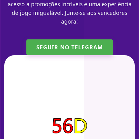
acesso a promoções incríveis e uma experiência
de jogo inigualável. Junte-se aos vencedores
agora!
SEGUIR NO TELEGRAM