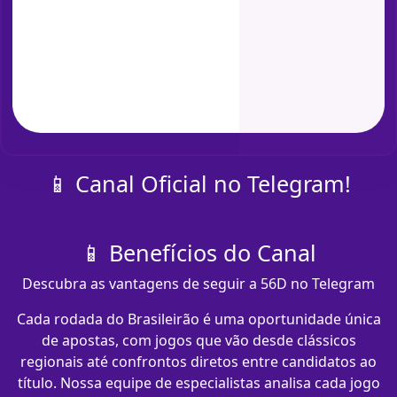
📱 Canal Oficial no Telegram!
📱 Benefícios do Canal
Descubra as vantagens de seguir a 56D no Telegram
Cada rodada do Brasileirão é uma oportunidade única
de apostas, com jogos que vão desde clássicos
regionais até confrontos diretos entre candidatos ao
título. Nossa equipe de especialistas analisa cada jogo