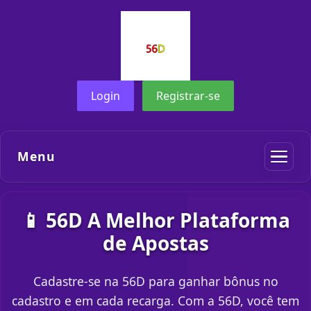
Login
Registrar-se
Menu
📱 56D A Melhor Plataforma
de Apostas
Cadastre-se na 56D para ganhar bônus no
cadastro e em cada recarga. Com a 56D, você tem