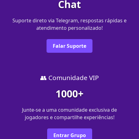
Chat
Suporte direto via Telegram, respostas rápidas e
atendimento personalizado!
Falar Suporte
👥 Comunidade VIP
1000+
Junte-se a uma comunidade exclusiva de
jogadores e compartilhe experiências!
Entrar Grupo