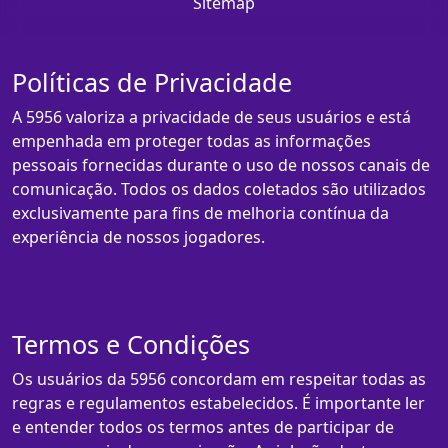
Sitemap
Políticas de Privacidade
A 5956 valoriza a privacidade de seus usuários e está
empenhada em proteger todas as informações
pessoais fornecidas durante o uso de nossos canais de
comunicação. Todos os dados coletados são utilizados
exclusivamente para fins de melhoria contínua da
experiência de nossos jogadores.
Termos e Condições
Os usuários da 5956 concordam em respeitar todas as
regras e regulamentos estabelecidos. É importante ler
e entender todos os termos antes de participar de