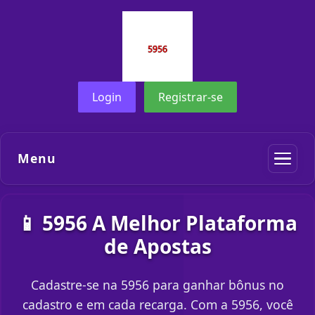
Login
Registrar-se
Menu
📱 5956 A Melhor Plataforma
de Apostas
Cadastre-se na 5956 para ganhar bônus no
cadastro e em cada recarga. Com a 5956, você