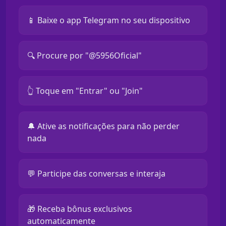
📱 Baixe o app Telegram no seu dispositivo
🔍 Procure por "@5956Oficial"
👆 Toque em "Entrar" ou "Join"
🔔 Ative as notificações para não perder
nada
💬 Participe das conversas e interaja
🎁 Receba bônus exclusivos
automaticamente