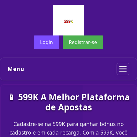
Login
Registrar-se
Menu
📱 599K A Melhor Plataforma
de Apostas
Cadastre-se na 599K para ganhar bônus no
cadastro e em cada recarga. Com a 599K, você