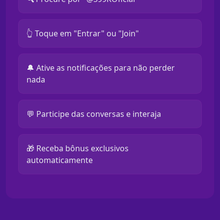
👆 Toque em "Entrar" ou "Join"
🔔 Ative as notificações para não perder
nada
💬 Participe das conversas e interaja
🎁 Receba bônus exclusivos
automaticamente