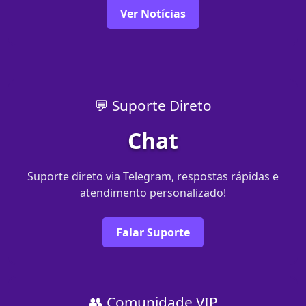
Ver Notícias
💬 Suporte Direto
Chat
Suporte direto via Telegram, respostas rápidas e
atendimento personalizado!
Falar Suporte
👥 Comunidade VIP