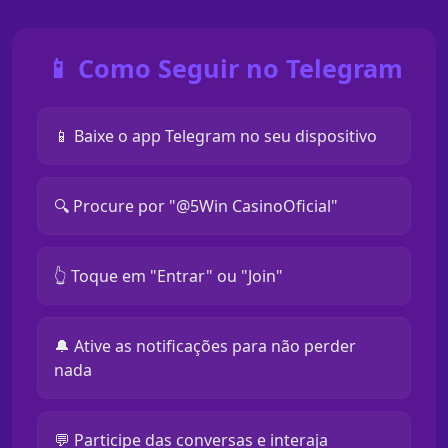
📱 Como Seguir no Telegram
📱 Baixe o app Telegram no seu dispositivo
🔍 Procure por "@5Win CasinoOficial"
👆 Toque em "Entrar" ou "Join"
🔔 Ative as notificações para não perder
nada
💬 Participe das conversas e interaja