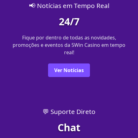
📢 Notícias em Tempo Real
24/7
Fique por dentro de todas as novidades,
promoções e eventos da 5Win Casino em tempo
real!
Ver Notícias
💬 Suporte Direto
Chat