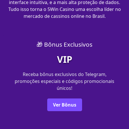
interface intuitiva, e a mais alta proteção de dados.
Tudo isso torna o 5Win Casino uma escolha líder no
mercado de cassinos online no Brasil.
🎁 Bônus Exclusivos
VIP
Receba bônus exclusivos do Telegram,
promoções especiais e códigos promocionais
únicos!
Ver Bônus