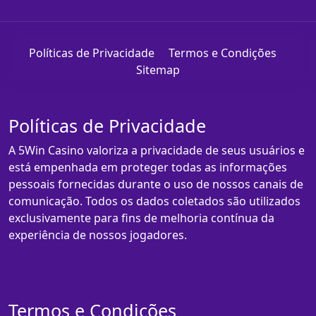
Políticas de Privacidade
Termos e Condições
Sitemap
Políticas de Privacidade
A 5Win Casino valoriza a privacidade de seus usuários e
está empenhada em proteger todas as informações
pessoais fornecidas durante o uso de nossos canais de
comunicação. Todos os dados coletados são utilizados
exclusivamente para fins de melhoria contínua da
experiência de nossos jogadores.
Termos e Condições