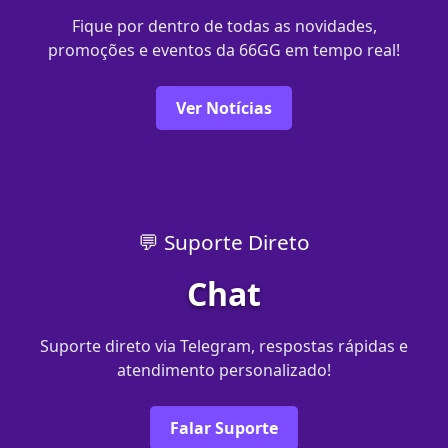
Fique por dentro de todas as novidades,
promoções e eventos da 66GG em tempo real!
Ver Notícias
💬 Suporte Direto
Chat
Suporte direto via Telegram, respostas rápidas e
atendimento personalizado!
Falar Suporte