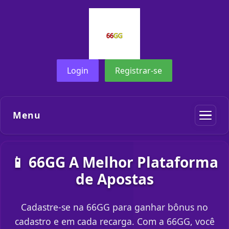
Login
Registrar-se
Menu
📱 66GG A Melhor Plataforma
de Apostas
Cadastre-se na 66GG para ganhar bônus no
cadastro e em cada recarga. Com a 66GG, você