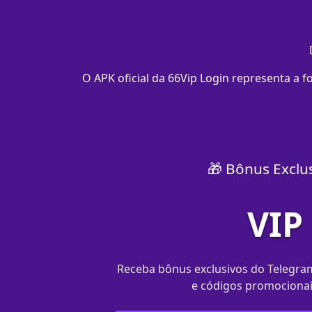
O APK oficial da 66Vip Login representa a 
🎁 Bônus Exclu
VIP
Receba bônus exclusivos do Telegra
e códigos promocionai