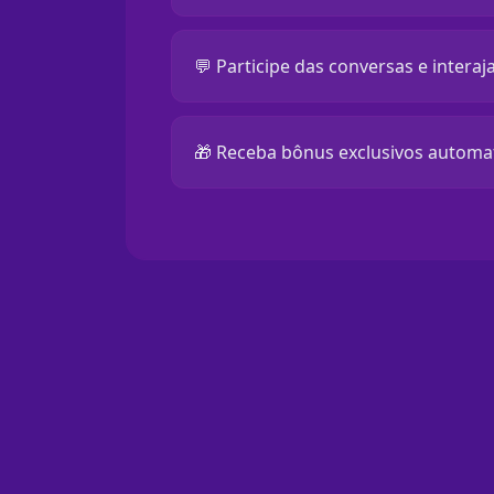
💬 Participe das conversas e interaj
🎁 Receba bônus exclusivos autom