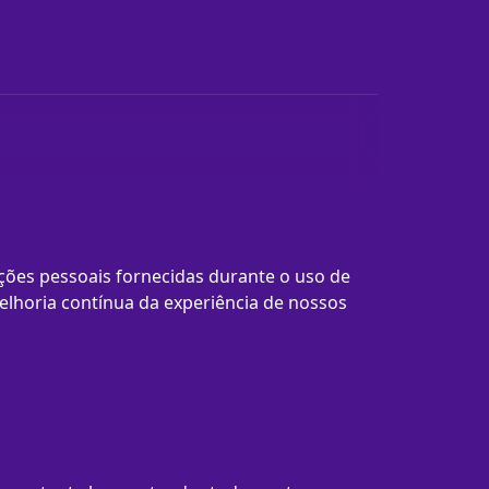
ções pessoais fornecidas durante o uso de
elhoria contínua da experiência de nossos