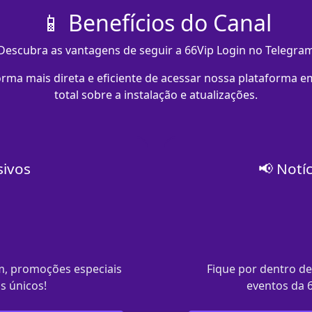
📱 Benefícios do Canal
Descubra as vantagens de seguir a 66Vip Login no Telegra
forma mais direta e eficiente de acessar nossa plataforma e
total sobre a instalação e atualizações.
sivos
📢 Notí
m, promoções especiais
Fique por dentro d
s únicos!
eventos da 