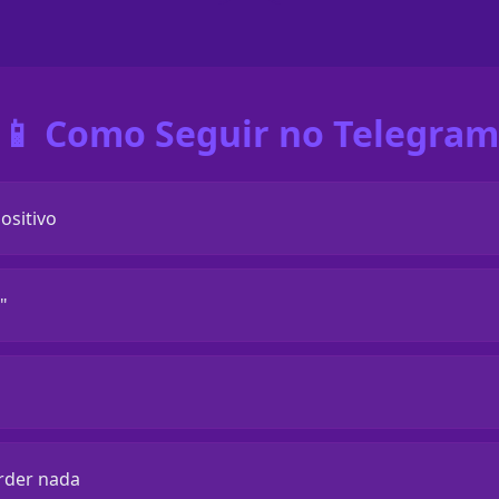
📱 Como Seguir no Telegram
ositivo
"
erder nada