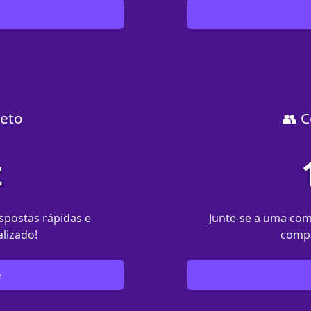
reto
👥 
t
espostas rápidas e
Junte-se a uma com
lizado!
compa
e