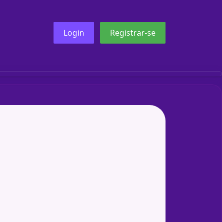
Login
Registrar-se