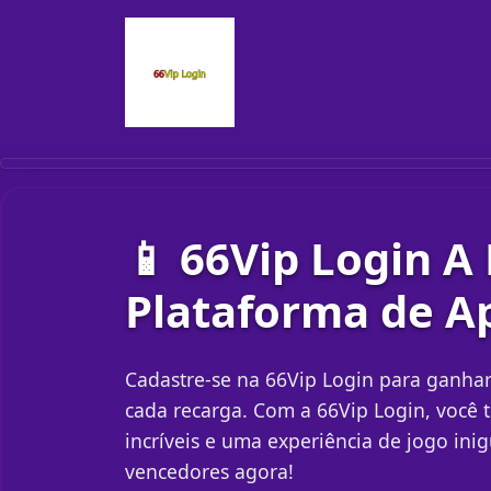
📱 66Vip Login A
Plataforma de A
Cadastre-se na 66Vip Login para ganha
cada recarga. Com a 66Vip Login, você
incríveis e uma experiência de jogo inig
vencedores agora!