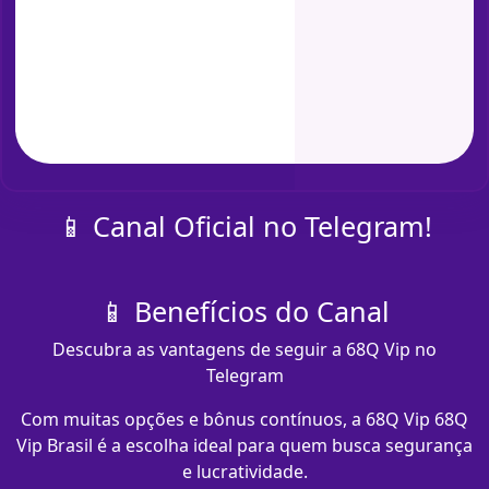
📱 Canal Oficial no Telegram!
📱 Benefícios do Canal
Descubra as vantagens de seguir a 68Q Vip no
Telegram
Com muitas opções e bônus contínuos, a 68Q Vip 68Q
Vip Brasil é a escolha ideal para quem busca segurança
e lucratividade.