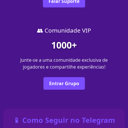
Falar Suporte
👥 Comunidade VIP
1000+
Junte-se a uma comunidade exclusiva de
jogadores e compartilhe experiências!
Entrar Grupo
📱 Como Seguir no Telegram