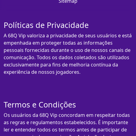
Sitemap
Políticas de Privacidade
A 68Q Vip valoriza a privacidade de seus usuários e está
empenhada em proteger todas as informações
pessoais fornecidas durante o uso de nossos canais de
comunicação. Todos os dados coletados são utilizados
exclusivamente para fins de melhoria contínua da
experiência de nossos jogadores.
Termos e Condições
Os usuários da 68Q Vip concordam em respeitar todas
as regras e regulamentos estabelecidos. É importante
ler e entender todos os termos antes de participar de