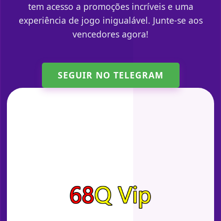
tem acesso a promoções incríveis e uma
experiência de jogo inigualável. Junte-se aos
vencedores agora!
SEGUIR NO TELEGRAM