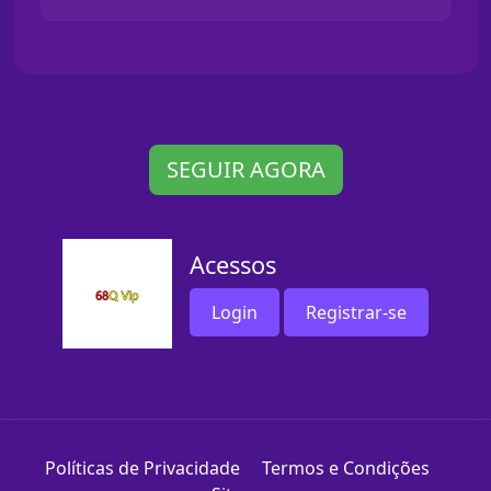
SEGUIR AGORA
Acessos
Login
Registrar-se
Políticas de Privacidade
Termos e Condições