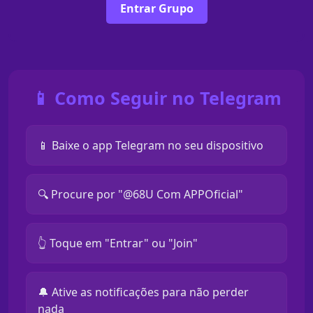
Entrar Grupo
📱 Como Seguir no Telegram
📱 Baixe o app Telegram no seu dispositivo
🔍 Procure por "@68U Com APPOficial"
👆 Toque em "Entrar" ou "Join"
🔔 Ative as notificações para não perder
nada