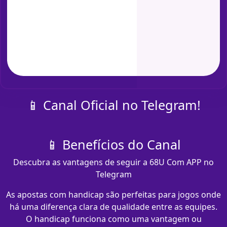
📱 Canal Oficial no Telegram!
📱 Benefícios do Canal
Descubra as vantagens de seguir a 68U Com APP no
Telegram
As apostas com handicap são perfeitas para jogos onde
há uma diferença clara de qualidade entre as equipes.
O handicap funciona como uma vantagem ou