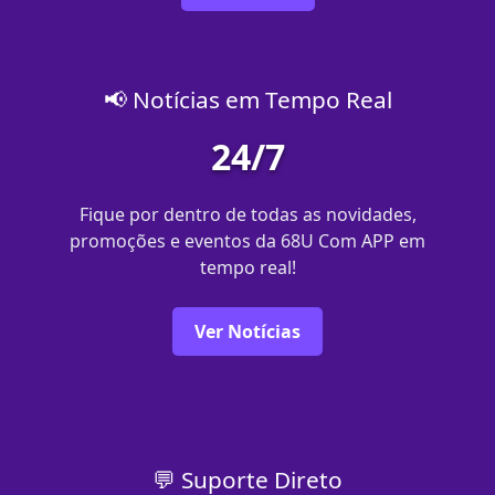
📢 Notícias em Tempo Real
24/7
Fique por dentro de todas as novidades,
promoções e eventos da 68U Com APP em
tempo real!
Ver Notícias
💬 Suporte Direto