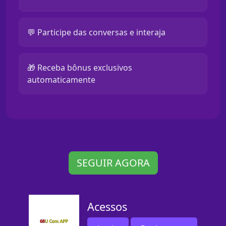
💬 Participe das conversas e interaja
🎁 Receba bônus exclusivos
automaticamente
SEGUIR AGORA
Acessos