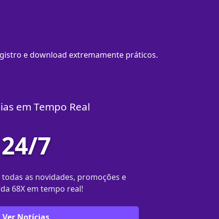
registro e download extremamente práticos.
cias em Tempo Real
24/7
e todas as novidades, promoções e
 da 68X em tempo real!
Ver Notícias