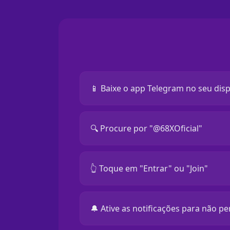
📱 Baixe o app Telegram no seu disp
🔍 Procure por "@68XOficial"
👆 Toque em "Entrar" ou "Join"
🔔 Ative as notificações para não p