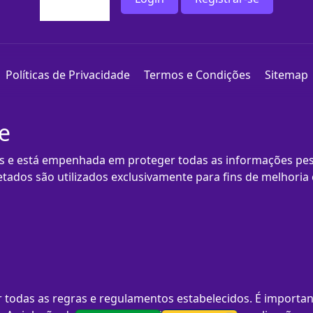
Políticas de Privacidade
Termos e Condições
Sitemap
de
ios e está empenhada em proteger todas as informações pe
tados são utilizados exclusivamente para fins de melhoria
todas as regras e regulamentos estabelecidos. É importan