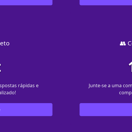
reto
👥 
t
espostas rápidas e
Junte-se a uma com
lizado!
compa
e