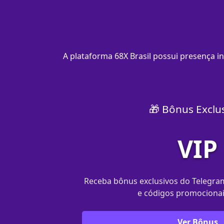
A plataforma 68X Brasil possui presença i
🎁 Bônus Exclu
VIP
Receba bônus exclusivos do Telegra
e códigos promocionai
Ver Bônus