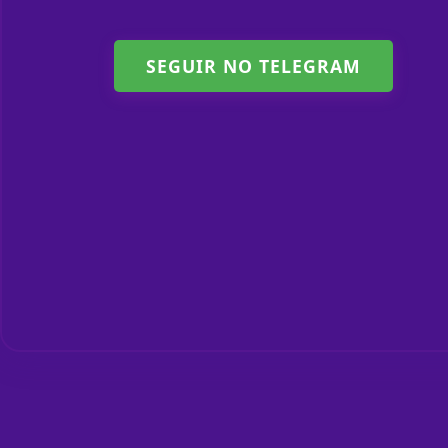
SEGUIR NO TELEGRAM