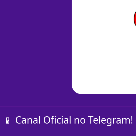
📱 Canal Oficial no Telegram!