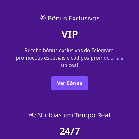
🎁 Bônus Exclusivos
VIP
Receba bônus exclusivos do Telegram,
promoções especiais e códigos promocionais
únicos!
Ver Bônus
📢 Notícias em Tempo Real
24/7