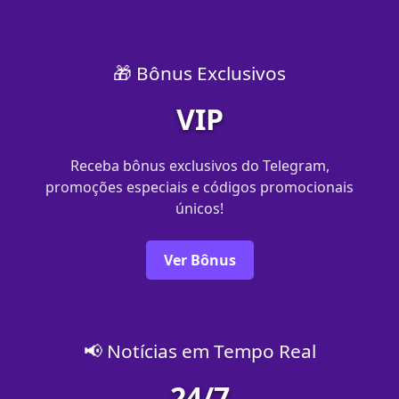
🎁 Bônus Exclusivos
VIP
Receba bônus exclusivos do Telegram,
promoções especiais e códigos promocionais
únicos!
Ver Bônus
📢 Notícias em Tempo Real
24/7