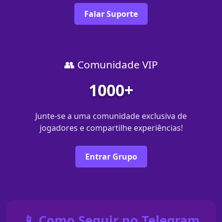
Falar Suporte
👥 Comunidade VIP
1000+
Junte-se a uma comunidade exclusiva de
jogadores e compartilhe experiências!
Entrar Grupo
📱 Como Seguir no Telegram