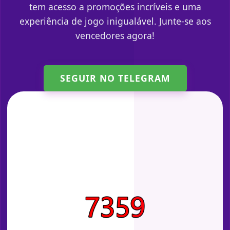
tem acesso a promoções incríveis e uma
experiência de jogo inigualável. Junte-se aos
vencedores agora!
SEGUIR NO TELEGRAM