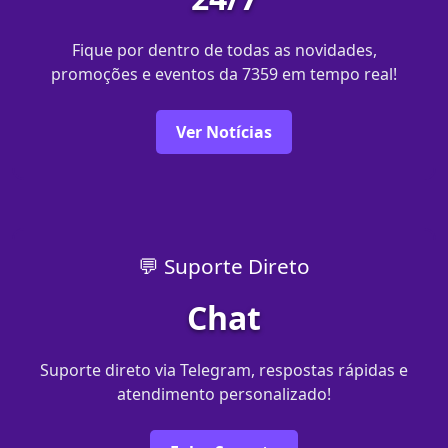
Fique por dentro de todas as novidades,
promoções e eventos da 7359 em tempo real!
Ver Notícias
💬 Suporte Direto
Chat
Suporte direto via Telegram, respostas rápidas e
atendimento personalizado!