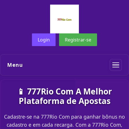
Login
Registrar-se
Menu
📱 777Rio Com A Melhor
Plataforma de Apostas
Cadastre-se na 777Rio Com para ganhar bônus no
cadastro e em cada recarga. Com a 777Rio Com,