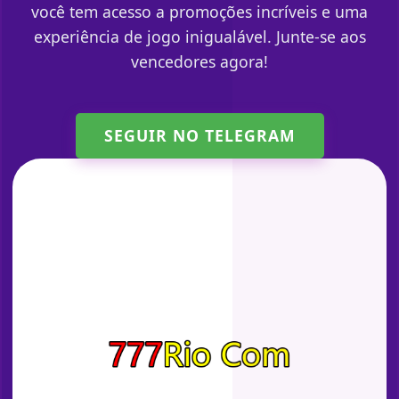
você tem acesso a promoções incríveis e uma
experiência de jogo inigualável. Junte-se aos
vencedores agora!
SEGUIR NO TELEGRAM