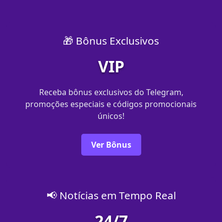
🎁 Bônus Exclusivos
VIP
Receba bônus exclusivos do Telegram,
promoções especiais e códigos promocionais
únicos!
Ver Bônus
📢 Notícias em Tempo Real
24/7