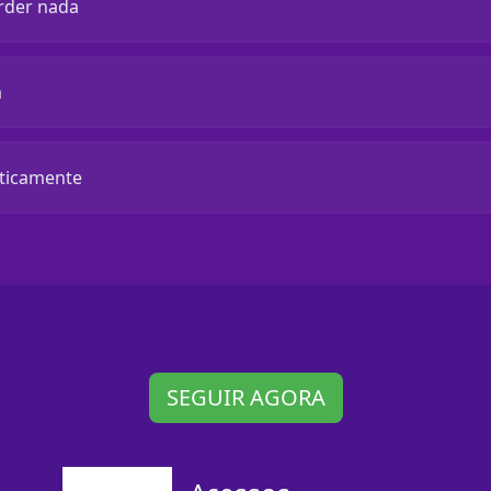
erder nada
a
aticamente
SEGUIR AGORA