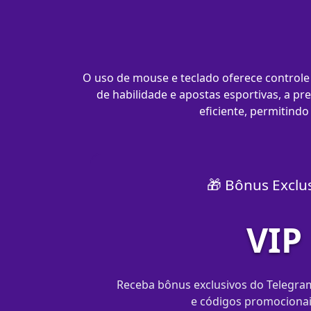
O uso de mouse e teclado oferece controle
de habilidade e apostas esportivas, a p
eficiente, permitind
🎁 Bônus Exclu
VIP
Receba bônus exclusivos do Telegra
e códigos promocionai