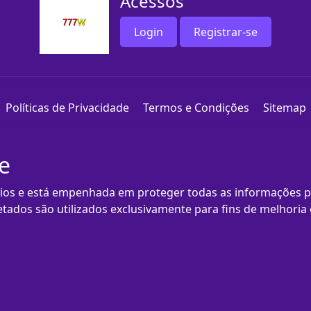
Acessos
Login
Registrar-se
Políticas de Privacidade
Termos e Condições
Sitemap
de
ários e está empenhada em proteger todas as informações p
tados são utilizados exclusivamente para fins de melhoria