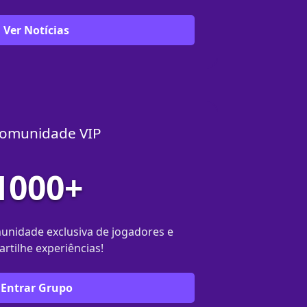
Ver Notícias
Comunidade VIP
1000+
unidade exclusiva de jogadores e
rtilhe experiências!
Entrar Grupo