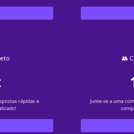
reto
👥 
t
espostas rápidas e
Junte-se a uma com
lizado!
compa
e