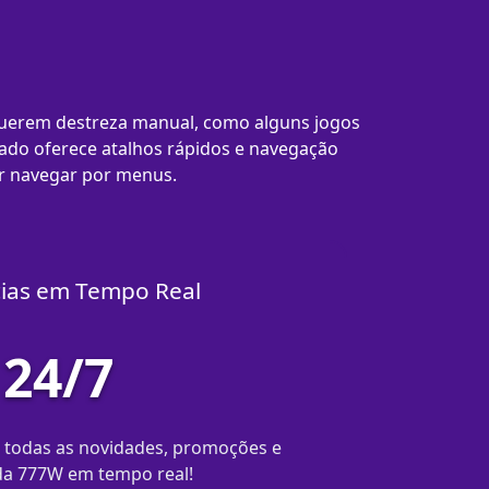
equerem destreza manual, como alguns jogos
lado oferece atalhos rápidos e navegação
ar navegar por menus.
cias em Tempo Real
24/7
e todas as novidades, promoções e
da 777W em tempo real!