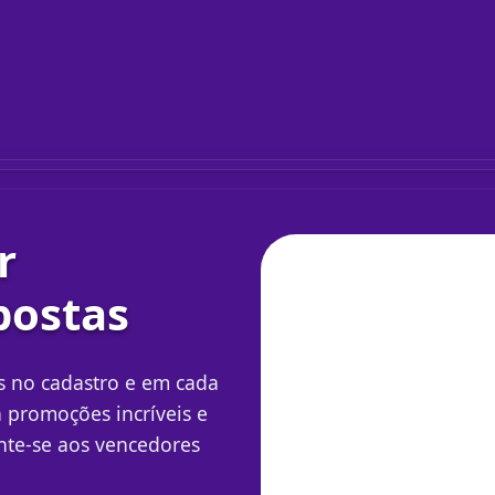
r
postas
 no cadastro e em cada
 promoções incríveis e
unte-se aos vencedores