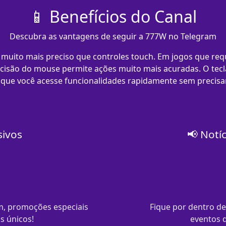
📱 Benefícios do Canal
Descubra as vantagens de seguir a 777W no Telegram
 muito mais preciso que controles touch. Em jogos que r
recisão do mouse permite ações muito mais acuradas. O tec
o que você acesse funcionalidades rapidamente sem precis
sivos
📢 Notí
m, promoções especiais
Fique por dentro d
s únicos!
eventos 