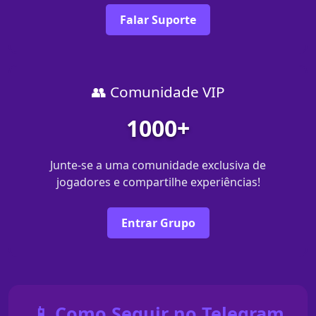
Falar Suporte
👥 Comunidade VIP
1000+
Junte-se a uma comunidade exclusiva de
jogadores e compartilhe experiências!
Entrar Grupo
📱 Como Seguir no Telegram