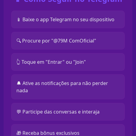
📱 Baixe o app Telegram no seu dispositivo
🔍 Procure por "@79M ComOficial"
👆 Toque em "Entrar" ou "Join"
🔔 Ative as notificações para não perder
nada
💬 Participe das conversas e interaja
🎁 Receba bônus exclusivos