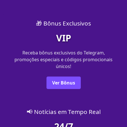
🎁 Bônus Exclusivos
VIP
Receba bônus exclusivos do Telegram,
promoções especiais e códigos promocionais
únicos!
Ver Bônus
📢 Notícias em Tempo Real
24/7