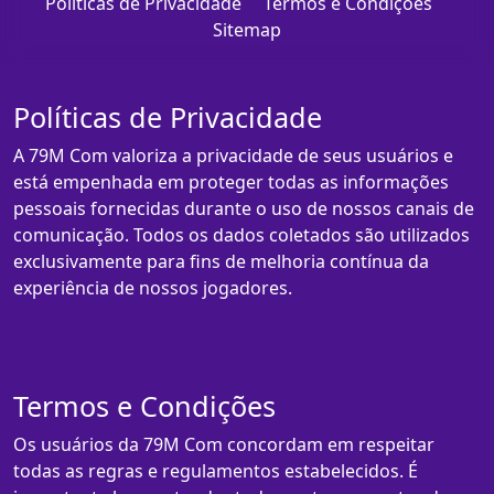
Políticas de Privacidade
Termos e Condições
Sitemap
Políticas de Privacidade
A 79M Com valoriza a privacidade de seus usuários e
está empenhada em proteger todas as informações
pessoais fornecidas durante o uso de nossos canais de
comunicação. Todos os dados coletados são utilizados
exclusivamente para fins de melhoria contínua da
experiência de nossos jogadores.
Termos e Condições
Os usuários da 79M Com concordam em respeitar
todas as regras e regulamentos estabelecidos. É